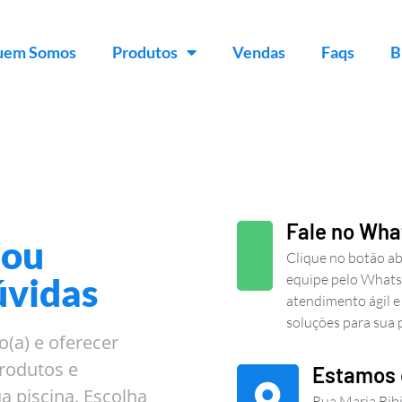
uem Somos
Produtos
Vendas
Faqs
B
Fale no Wh
 ou
Clique no botão ab
úvidas
equipe pelo Whats
atendimento ágil e
soluções para sua p
o(a) e oferecer
rodutos e
Estamos
a piscina. Escolha
Rua Maria Bib