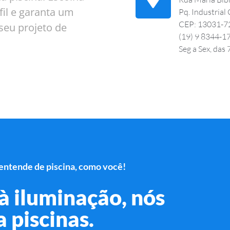
il e garanta um
Pq. Industrial
CEP: 13031-7
seu projeto de
(19) 9 8344-1
Seg a Sex, das
ntende de piscina, como você!
à iluminação, nós
 piscinas.