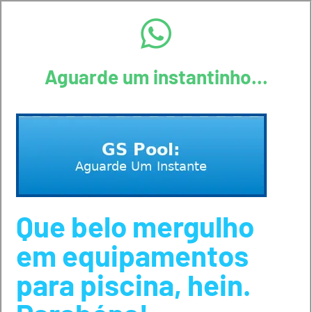
Aguarde um instantinho...
Que belo mergulho
em equipamentos
para piscina, hein.