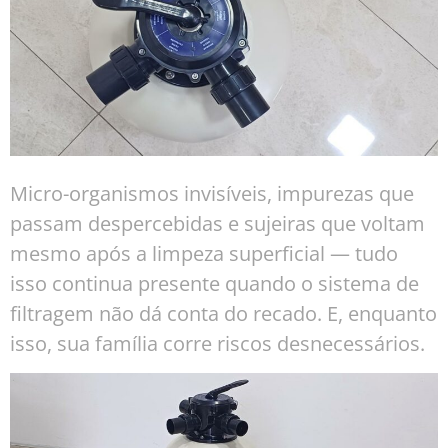
Micro-organismos invisíveis, impurezas que
passam despercebidas e sujeiras que voltam
mesmo após a limpeza superficial — tudo
isso continua presente quando o sistema de
filtragem não dá conta do recado. E, enquanto
isso, sua família corre riscos desnecessários.