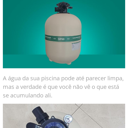
A água da sua piscina pode até parecer limpa,
mas a verdade é que você não vê o que está
se acumulando ali.