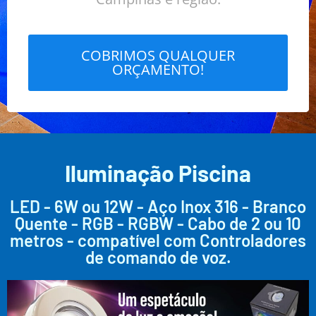
COBRIMOS QUALQUER
ORÇAMENTO!
Iluminação Piscina
LED - 6W ou 12W - Aço Inox 316 - Branco
Quente - RGB - RGBW - Cabo de 2 ou 10
metros - compatível com Controladores
de comando de voz.